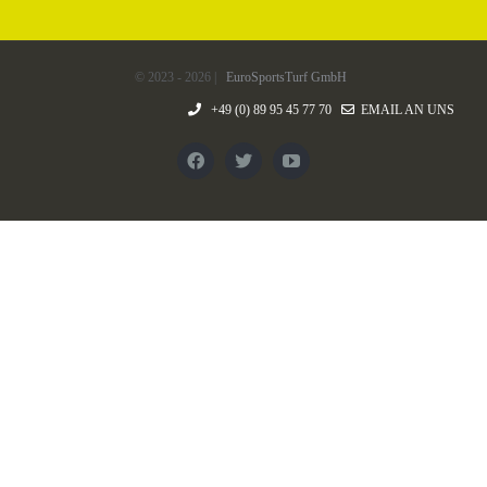
© 2023 -
2026 |
EuroSportsTurf GmbH
+49 (0) 89 95 45 77 70
EMAIL AN UNS
Facebook
Twitter
YouTube