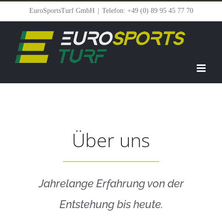
Zum
EuroSportsTurf GmbH
|
Telefon: +49 (0) 89 95 45 77 70
Inhalt
springen
Über uns
Jahrelange Erfahrung von der
Entstehung bis heute.