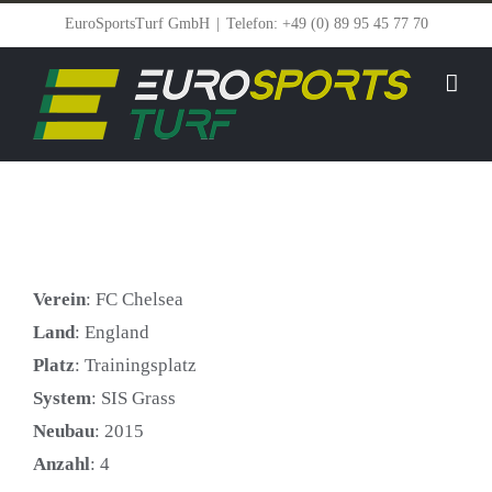
Zum
EuroSportsTurf GmbH
|
Telefon: +49 (0) 89 95 45 77 70
Inhalt
springen
Verein
: FC Chelsea
Land
: England
Platz
: Trainingsplatz
System
: SIS Grass
Neubau
: 2015
Anzahl
: 4