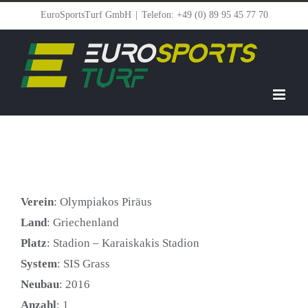
Zum
EuroSportsTurf GmbH
|
Telefon: +49 (0) 89 95 45 77 70
Inhalt
springen
Verein
: Olympiakos Piräus
Land
: Griechenland
Platz
: Stadion – Karaiskakis Stadion
System
: SIS Grass
Neubau
: 2016
Anzahl
: 1