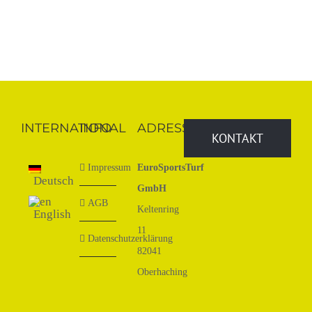
INTERNATIONAL
INFO
ADRESSE
KONTAKT
Impressum
EuroSportsTurf
Deutsch
GmbH
AGB
Keltenring
English
11
Datenschutzerklärung
82041
Oberhaching