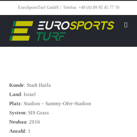
Zum
EuroSportsTurf GmbH
|
Telefon: +49 (0) 89 95 45 77 70
Inhalt
springen
Kunde
: Stadt Haifa
Land
: Israel
Platz
: Stadion – Sammy-Ofer-Stadion
System
: SIS Grass
Neubau
: 2016
Anzahl
: 1