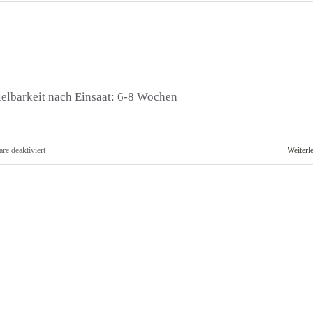
Elasthan
&
FIBERELASTIC
Fasern
ielbarkeit nach Einsaat: 6-8 Wochen
für
e deaktiviert
Weiterl
DIN
Sportplatzbau