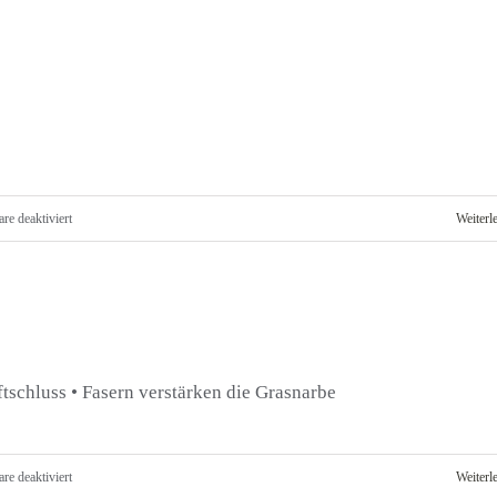
Rollrasen
für
e deaktiviert
Weiterl
DIN
Rasentragschicht
tschluss • Fasern verstärken die Grasnarbe
für
e deaktiviert
Weiterl