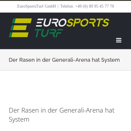
Zum
EuroSportsTurf GmbH
|
Telefon: +49 (0) 89 95 45 77 70
Inhalt
springen
Der Rasen in der Generali-Arena hat System
Zeige
Der Rasen in der Generali-Arena hat
grösseres
System
Bild