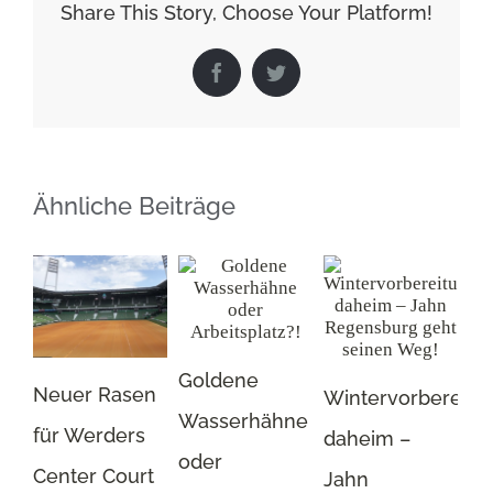
Share This Story, Choose Your Platform!
der
General
Arena
Facebook
Twitter
hat
System
Ähnliche Beiträge
Gr
Wa
Goldene
Neuer Rasen
Wintervorbereitu
25. 
Wasserhähne
für Werders
daheim –
oder
Center Court
Jahn