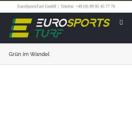
Zum
EuroSportsTurf GmbH
|
Telefon: +49 (0) 89 95 45 77 70
Inhalt
springen
Grün im Wandel
Zeige
grösseres
Bild