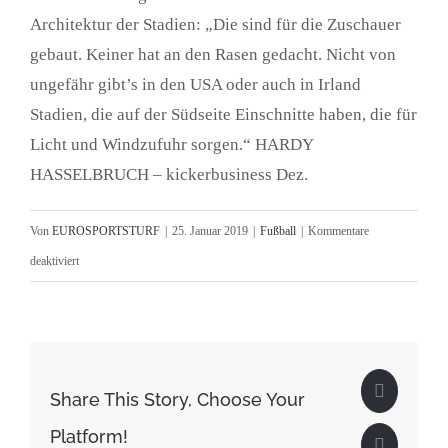
Architektur der Stadien: „Die sind für die Zuschauer
gebaut. Keiner hat an den Rasen gedacht. Nicht von
ungefähr gibt’s in den USA oder auch in Irland
Stadien, die auf der Südseite Einschnitte haben, die für
Licht und Windzufuhr sorgen.“ HARDY
HASSELBRUCH – kickerbusiness Dez.
Von
EUROSPORTSTURF
|
25. Januar 2019
|
Fußball
|
Kommentare
für
deaktiviert
Grün
im
Wandel
Facebook
Share This Story, Choose Your
Platform!